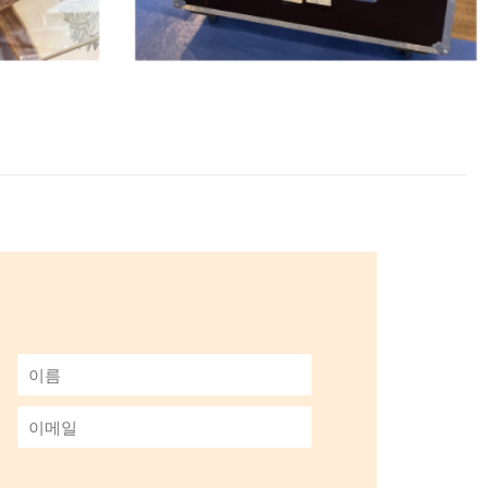
이
름
*
이
메
일
*