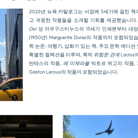
2026년 뉴욕 카탈로그는 서점에 5세기에 걸친 책
고 귀중한 작품들을 소개할 기회를 제공했습니다
Dei
성 아우구스티누스의 15세기 인쇄본부터
대양
(1950년) Marguerite Duras의 작품까지 포함되
학 논문, 여행기, 삽화가 있는 책, 주요 문학 에디션
특별한 컬렉션을 이루며, 특히
위험한 관계
Laclos
반테스의 작품,
레 미제라블
빅토르 위고의 작품,
Gaston Leroux의 작품이 포함되었습니다.