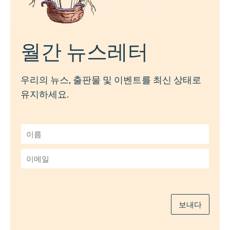
월간 뉴스레터
우리의 뉴스, 출판물 및 이벤트를 최신 상태로
유지하세요.
이
름
*
이
메
일
*
보내다