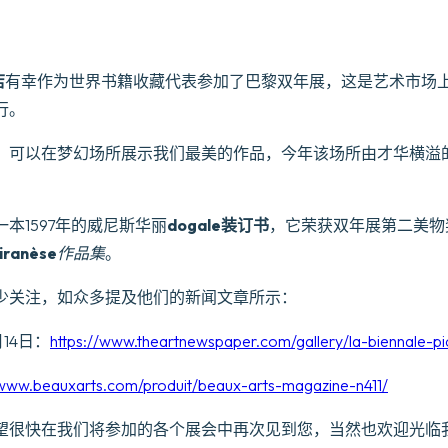
店
有幸作为世界书籍收藏代表参加了巴黎双年展，这是艺术市场
行。
以在梦幻场所展示我们最美的作品，今年该场所由才华横溢的Jean-
本1597年的威尼斯华丽
dogale装订书
，它荣获双年展第二美物
iranèse
作品集
。
少关注，如众多提及他们的新闻文章所示：
14日：
https://www.theartnewspaper.com/gallery/la-biennale-pi
/www.beauxarts.com/produit/beaux-arts-magazine-n411/
望很快在我们将参加的各个展会中再次见到您，当然也欢迎光临