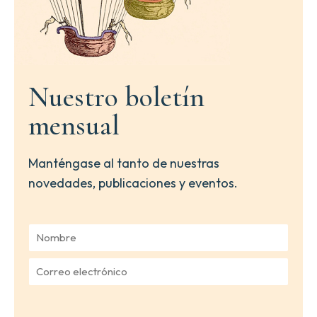
Nuestro boletín
mensual
Manténgase al tanto de nuestras
novedades, publicaciones y eventos.
N
o
m
C
b
o
r
r
e
r
*