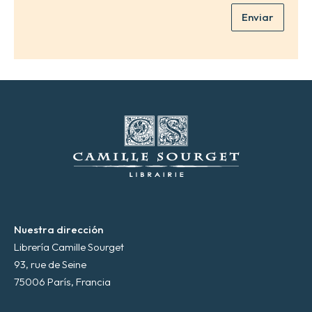
e
Enviar
o
e
l
e
c
t
r
ó
n
i
c
o
*
Nuestra dirección
Librería Camille Sourget
93, rue de Seine
75006 París, Francia