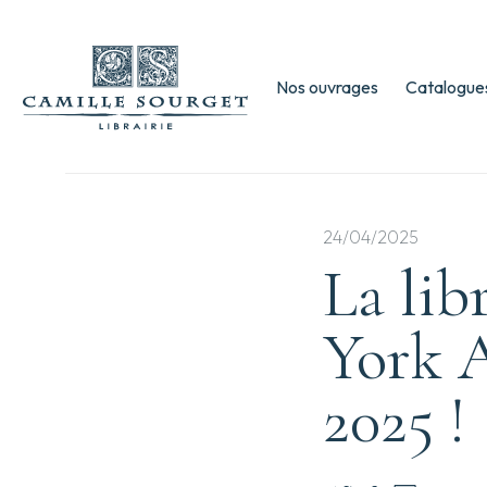
Nos ouvrages
Catalogues
24/04/2025
La lib
York A
2025 !