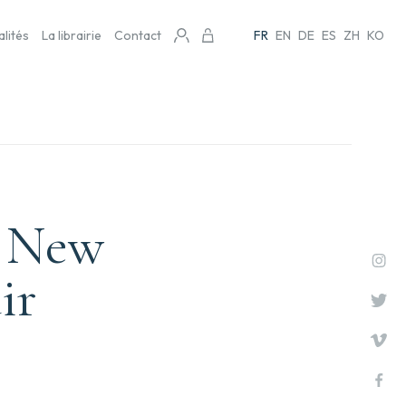
alités
La librairie
Contact
FR
EN
DE
ES
ZH
KO
– New
ir