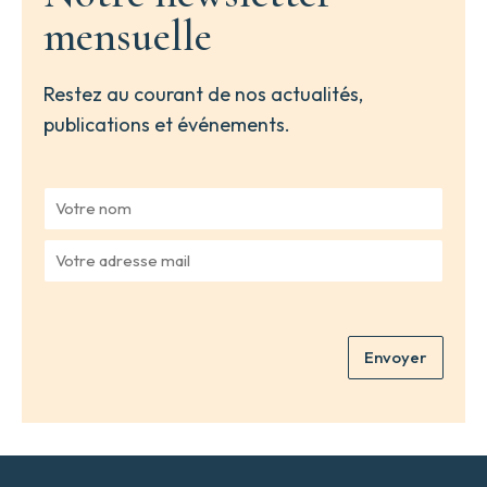
mensuelle
Restez au courant de nos actualités,
publications et événements.
V
o
t
V
r
o
e
t
n
r
o
e
m
Envoyer
a
*
d
r
e
s
s