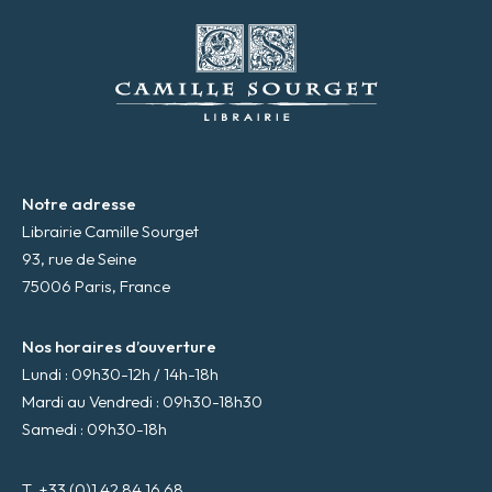
e
m
a
i
l
*
Notre adresse
Librairie Camille Sourget
93, rue de Seine
75006 Paris, France
Nos horaires d’ouverture
Lundi : 09h30-12h / 14h-18h
Mardi au Vendredi : 09h30-18h30
Samedi : 09h30-18h
T. +33 (0)1 42 84 16 68