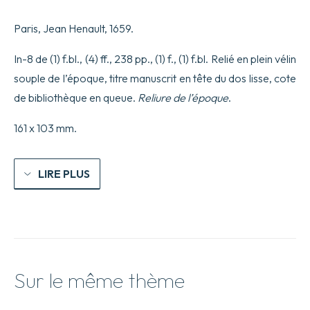
des
Pères
Paris, Jean Henault, 1659.
de
la
Compagnie
In-8 de (1) f.bl., (4) ff., 238 pp., (1) f., (1) f.bl. Relié en plein vélin
de
souple de l’époque, titre manuscrit en tête du dos lisse, cote
Jesus,
dans
de bibliothèque en queue.
Reliure de l’époque
.
les
Indes
161 x 103 mm.
Orientales.
LIRE PLUS
Sur le même thème