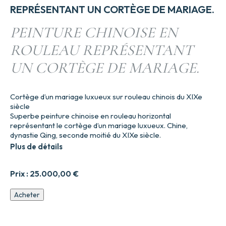
REPRÉSENTANT UN CORTÈGE DE MARIAGE.
PEINTURE CHINOISE EN
ROULEAU REPRÉSENTANT
UN CORTÈGE DE MARIAGE.
Cortège d’un mariage luxueux sur rouleau chinois du XIXe
siècle
Superbe peinture chinoise en rouleau horizontal
représentant le cortège d’un mariage luxueux. Chine,
dynastie Qing, seconde moitié du XIXe siècle.
Plus de détails
Prix :
25.000,00
€
quantité
Acheter
de
PEINTURE
CHINOISE