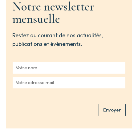
Notre newsletter
mensuelle
Restez au courant de nos actualités,
publications et événements.
V
o
t
V
r
o
e
t
n
r
o
e
m
Envoyer
a
*
d
r
e
s