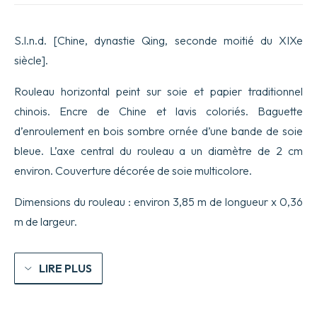
EN
ROULEAU
REPRÉSENTANT
S.l.n.d. [Chine, dynastie Qing, seconde moitié du XIXe
UN
CORTÈGE
siècle].
DE
MARIAGE.
Rouleau horizontal peint sur soie et papier traditionnel
chinois. Encre de Chine et lavis coloriés. Baguette
d’enroulement en bois sombre ornée d’une bande de soie
bleue. L’axe central du rouleau a un diamètre de 2 cm
environ. Couverture décorée de soie multicolore.
Dimensions du rouleau : environ 3,85 m de longueur x 0,36
m de largeur.
LIRE PLUS