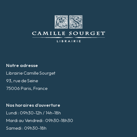
s
e
m
a
i
l
*
Notre adresse
Librairie Camille Sourget
93, rue de Seine
75006 Paris, France
Nos horaires d’ouverture
Lundi : 09h30-12h / 14h-18h
Mardi au Vendredi : 09h30-18h30
Samedi : 09h30-18h