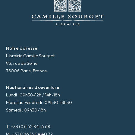
a
i
l
*
Notre adresse
Librairie Camille Sourget
93, rue de Seine
75006 Paris, France
Nos horaires d’ouverture
Lundi : 09h30-12h / 14h-18h
Mardi au Vendredi : 09h30-18h30
Samedi : 09h30-18h
T. +33 (0)1 42 84 16 68
M. +33 (0)6 13 04 40 72