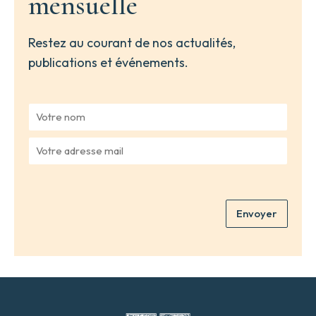
mensuelle
Restez au courant de nos actualités,
publications et événements.
V
o
t
V
r
o
e
t
n
r
o
e
m
Envoyer
a
*
d
r
e
s
s
e
m