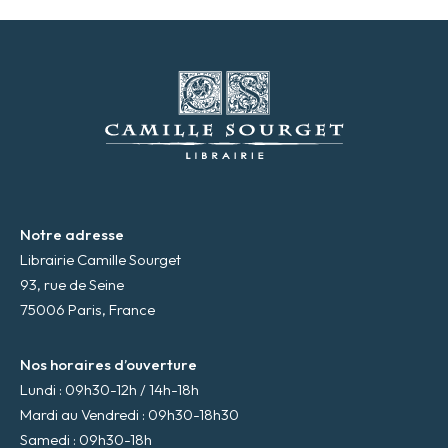
s
s
e
m
a
i
l
*
Notre adresse
Librairie Camille Sourget
93, rue de Seine
75006 Paris, France
Nos horaires d’ouverture
Lundi : 09h30-12h / 14h-18h
Mardi au Vendredi : 09h30-18h30
Samedi : 09h30-18h