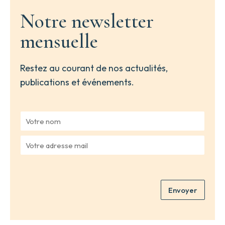
Notre newsletter
mensuelle
Restez au courant de nos actualités,
publications et événements.
V
o
t
V
r
o
e
t
n
r
o
e
m
Envoyer
a
*
d
r
e