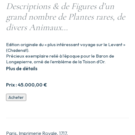
Descriptions & de Figures d’un
grand nombre de Plantes rares, de
divers Animaux…
Edition originale du « plus intéressant voyage sur le Levant »
(Chadenat).
Précieux exemplaire relié à l’époque pour le Baron de
Longepierre, orné de l’emblème de la Toison d’Or.
Plus de détails
Prix :
45.000,00
€
quantité
Acheter
de
Relation
d’un
voyage
du
Levant
Paris, Imprimerie Royale, 1717.
fait