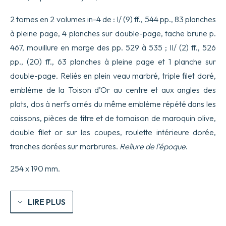
par
ordre
2 tomes en 2 volumes in-4 de : I/ (9) ff., 544 pp., 83 planches
du
à pleine page, 4 planches sur double-page, tache brune p.
Roy,
contenant
467, mouillure en marge des pp. 529 à 535 ; II/ (2) ff., 526
:
pp., (20) ff., 63 planches à pleine page et 1 planche sur
l’Histoire
ancienne
double-page. Reliés en plein veau marbré, triple filet doré,
et
moderne
emblème de la Toison d’Or au centre et aux angles des
de
plats, dos à nerfs ornés du même emblème répété dans les
plusieurs
Isles
caissons, pièces de titre et de tomaison de maroquin olive,
de
double filet or sur les coupes, roulette intérieure dorée,
l’Archipel,
de
tranches dorées sur marbrures.
Reliure de l’époque
.
Constantinople,
des
254 x 190 mm.
Côtes
de
la
Mer
LIRE PLUS
Noire,
de
l’Arménie,