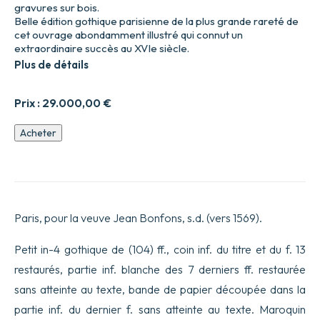
gravures sur bois.
Belle édition gothique parisienne de la plus grande rareté de
cet ouvrage abondamment illustré qui connut un
extraordinaire succès au XVIe siècle.
Plus de détails
Prix :
29.000,00
€
quantité
Acheter
de
Le
Grand
Kalendrier
et
Compost
Paris, pour la veuve Jean Bonfons, s.d. (vers 1569).
des
Bergers
composé
Petit in-4 gothique de (104) ff., coin inf. du titre et du f. 13
par
restaurés, partie inf. blanche des 7 derniers ff. restaurée
le
berger
sans atteinte au texte, bande de papier découpée dans la
de
partie inf. du dernier f. sans atteinte au texte. Maroquin
la