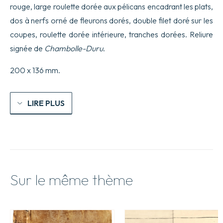
grant
rouge, large roulette dorée aux pélicans encadrant les plats,
montaigne.
Auquel
dos à nerfs orné de fleurons dorés, double filet doré sur les
sont
coupes, roulette dorée intérieure, tranches dorées. Reliure
adioustez
plusieurs
signée de
Chambolle-Duru
.
nouvelles
figures
200 x 136 mm.
et
Tables,
lesquelles
sont
LIRE PLUS
fort
utiles
à
toutes
gens
ainsi
que
pourrez
Sur le même thème
voir
cy
apres.