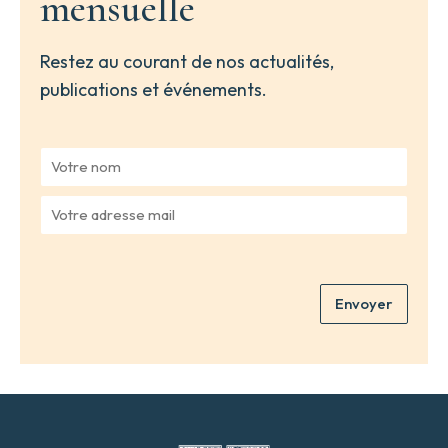
mensuelle
Restez au courant de nos actualités,
publications et événements.
V
o
t
V
r
o
e
t
n
r
o
e
m
Envoyer
a
*
d
r
e
s
s
e
m