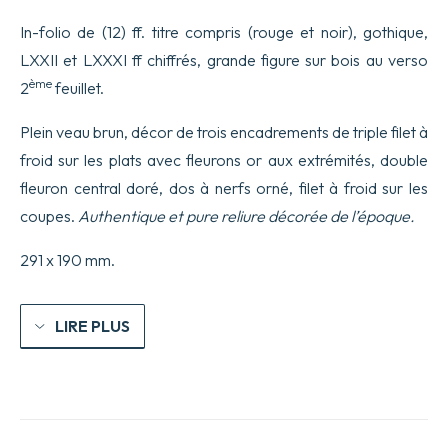
en
sommaire
In-folio de (12) ff. titre compris (rouge et noir), gothique,
des
LXXII et LXXXI ff chiffrés, grande figure sur bois au verso
Roys
de
ème
2
feuillet.
France
et
Plein veau brun, décor de trois encadrements de triple filet à
Dangleterre
Et
froid sur les plats avec fleurons or aux extrémités, double
des
fleuron central doré, dos à nerfs orné, filet à froid sur les
pays
de
coupes.
Authentique et pure reliure décorée de l’époque.
Naples
et
291 x 190 mm.
de
Milan.
Nouvellemêt
corrigees
LIRE PLUS
avec
aucunes
addicions
de
la
duche
de