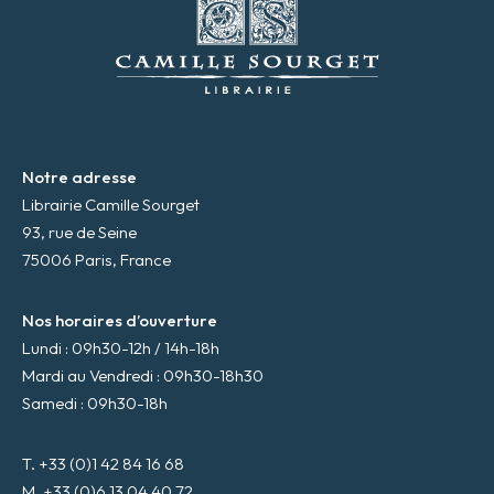
a
i
l
*
Notre adresse
Librairie Camille Sourget
93, rue de Seine
75006 Paris, France
Nos horaires d’ouverture
Lundi : 09h30-12h / 14h-18h
Mardi au Vendredi : 09h30-18h30
Samedi : 09h30-18h
T. +33 (0)1 42 84 16 68
M. +33 (0)6 13 04 40 72