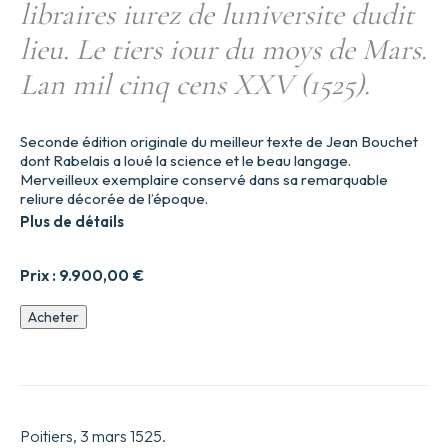
libraires iurez de luniversite dudit
lieu. Le tiers iour du moys de Mars.
Lan mil cinq cens XXV (1525).
Seconde édition originale du meilleur texte de Jean Bouchet
dont Rabelais a loué la science et le beau langage.
Merveilleux exemplaire conservé dans sa remarquable
reliure décorée de l’époque.
Plus de détails
Prix :
9.900,00
€
quantité
Acheter
de
Les
Annalles
dacquitaine
faictz
et
Poitiers, 3 mars 1525.
gestes