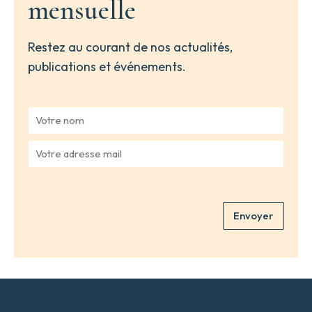
mensuelle
Restez au courant de nos actualités,
publications et événements.
V
o
t
V
r
o
e
t
n
r
o
e
m
Envoyer
a
*
d
r
e
s
s
e