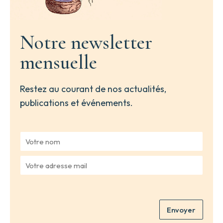
Notre newsletter
mensuelle
Restez au courant de nos actualités,
publications et événements.
V
o
t
V
r
o
e
t
n
r
o
e
m
Envoyer
a
*
d