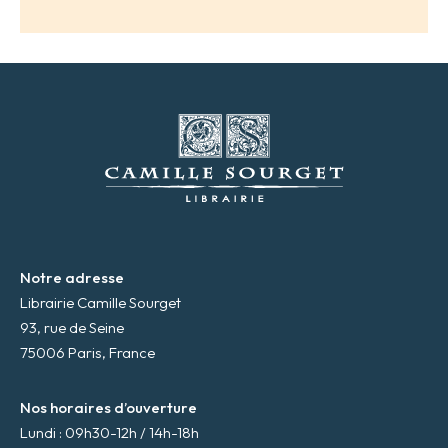
r
e
s
s
e
m
a
i
l
*
Notre adresse
Librairie Camille Sourget
93, rue de Seine
75006 Paris, France
Nos horaires d’ouverture
Lundi : 09h30-12h / 14h-18h