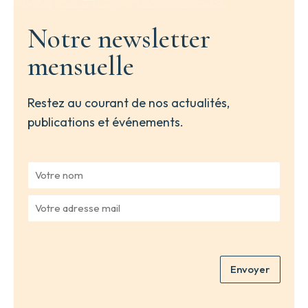
Notre newsletter
mensuelle
Restez au courant de nos actualités,
publications et événements.
V
o
t
V
r
o
e
t
n
r
o
e
m
Envoyer
a
*
d
r