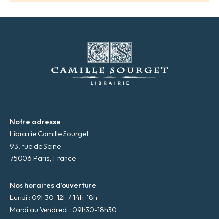
e
s
s
e
m
a
i
l
*
Notre adresse
Librairie Camille Sourget
93, rue de Seine
75006 Paris, France
Nos horaires d’ouverture
Lundi : 09h30-12h / 14h-18h
Mardi au Vendredi : 09h30-18h30