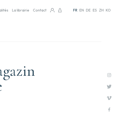
alités
La librairie
Contact
FR
EN
DE
ES
ZH
KO
gazin
e