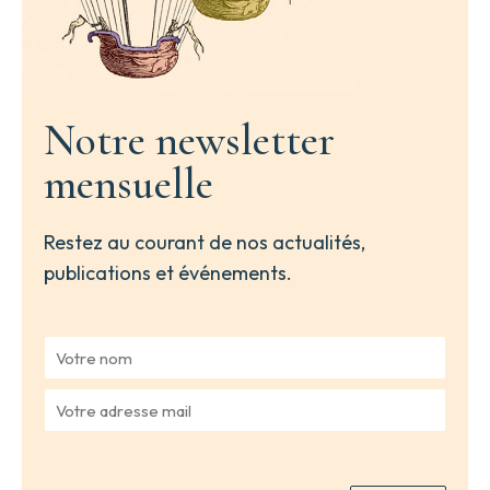
Notre newsletter
mensuelle
Restez au courant de nos actualités,
publications et événements.
V
o
t
V
r
o
e
t
n
r
o
e