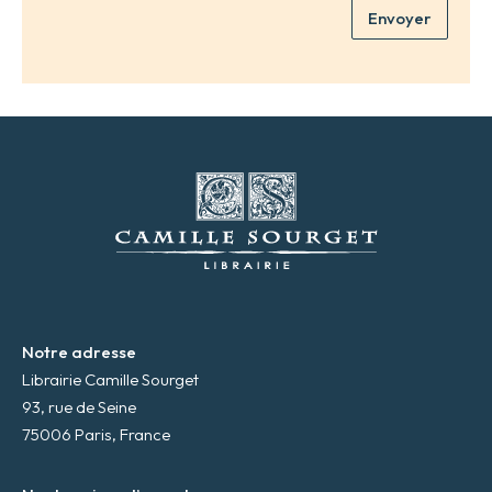
m
Envoyer
a
*
d
r
e
s
s
e
m
a
i
l
*
Notre adresse
Librairie Camille Sourget
93, rue de Seine
75006 Paris, France