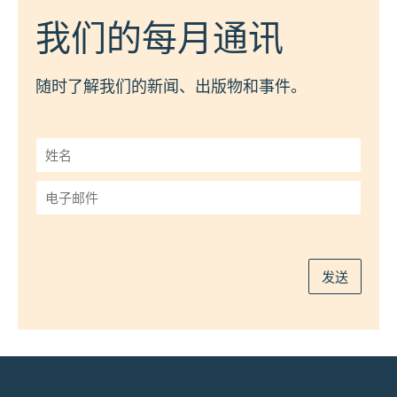
我们的每月通讯
随时了解我们的新闻、出版物和事件。
姓
名
*
电
子
邮
件
*
发送