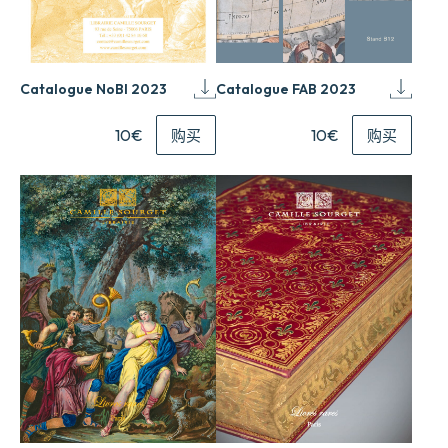
Catalogue FAB 2023
Catalogue NoBl 2023
10€
10€
购买
购买