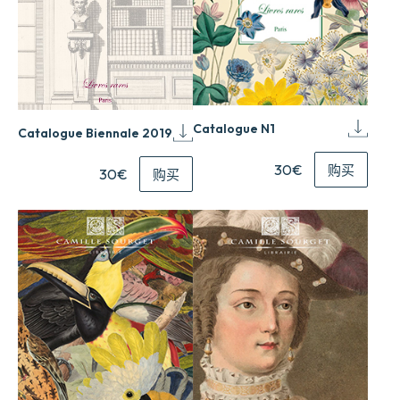
Catalogue N1
Catalogue Biennale 2019
30€
购买
30€
购买