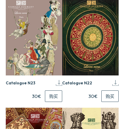
Catalogue N23
Catalogue N22
30€
30€
购买
购买