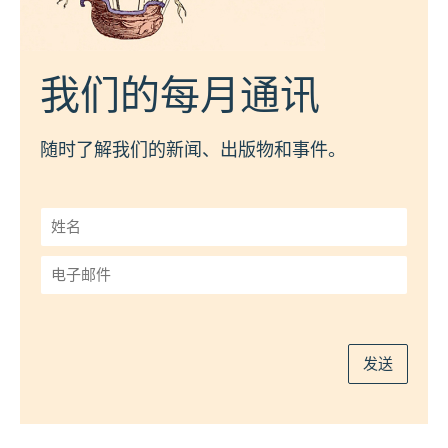
我们的每月通讯
随时了解我们的新闻、出版物和事件。
姓
名
*
电
子
邮
件
*
发送