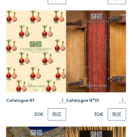
Catalogue N1
Catalogue N°10
30€
30€
购买
购买