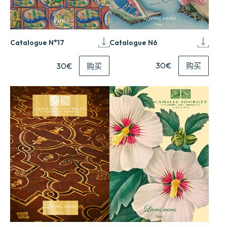
Catalogue N6
Catalogue N°17
30€
30€
购买
购买