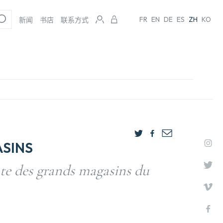
FR
EN
DE
ES
ZH
KO
新闻
书店
联系方式
SINS
te des grands magasins du