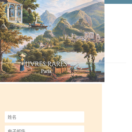
姓
名
*
电