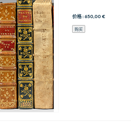
价格 :
650,00
€
Catalogue
购买
de
vente
des
grands
magasins
du
Louvre
数
量