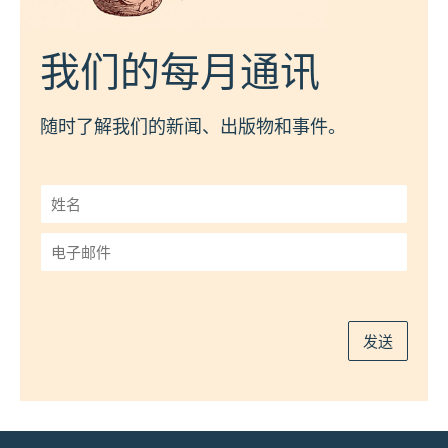
我们的每月通讯
随时了解我们的新闻、出版物和事件。
姓
名
*
电
子
邮
件
*
发送