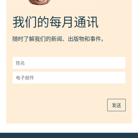
我们的每月通讯
随时了解我们的新闻、出版物和事件。
姓
名
*
电
子
邮
件
*
发送