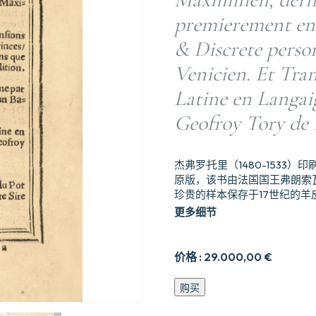
premierement en
& Discrete perso
Venicien. Et Tran
Latine en Langai
Geofroy Tory de 
杰弗罗·托里（1480-153
原版，该书由法国国王弗朗索
珍贵的样本保存于17世纪的羊
更多细节
价格 :
29.000,00
€
纪
购买
录
概