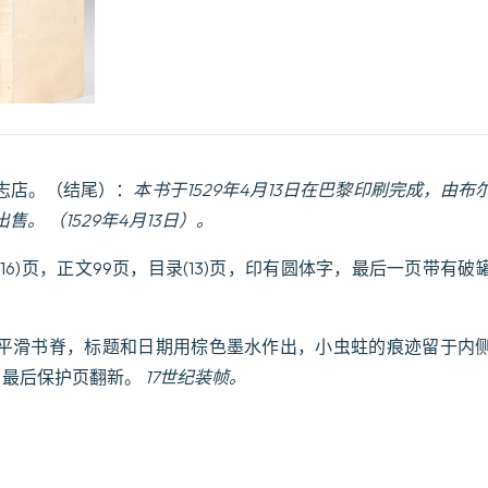
要，
包
含
从
恺
撒
大
帝
志店。（结尾）：
本书于1529年4月13日在巴黎印刷完成，由布
起
至
出售。
（1529年4月13日）。
最
新
16)页，正文99页，目录(13)页，印有圆体字，最后一页带有
逝
世
的
马
平滑书脊，标题和日期用棕色墨水作出，小虫蛀的痕迹留于内
克
，最后保护页翻新。
17世纪装帧。
西
米
连，
所
有