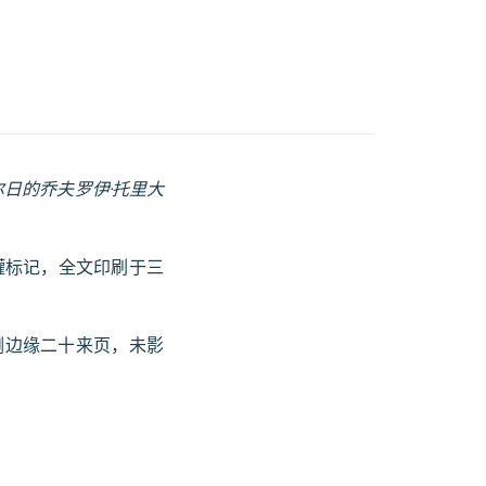
尔日的乔夫罗伊·托里大
破罐标记，全文印刷于三
侧边缘二十来页，未影