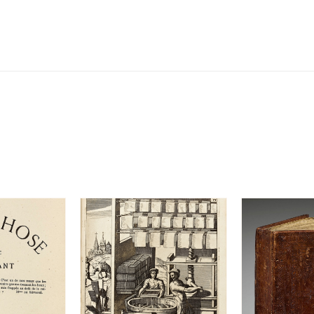
欧
洲
皇
帝
的
生
平、
事
迹
及
偶
发
事
件。
最
初
由
威
尼
斯
的
尊