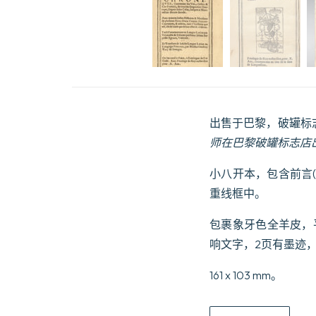
出售于巴黎，破罐标
师在巴黎破罐标志店
小八开本，包含前言(
重线框中。
包裹象牙色全羊皮，
响文字，2页有墨迹
161 x 103 mm。