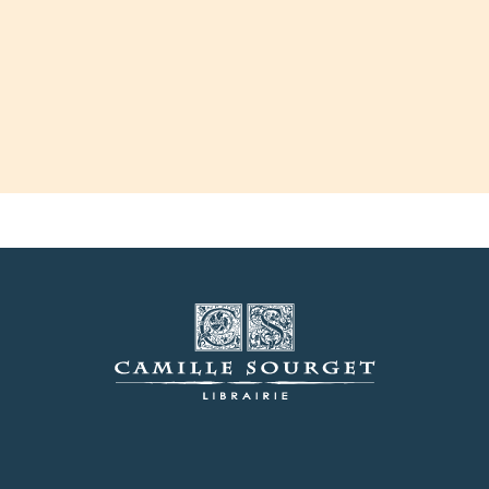
法
语。
数
量