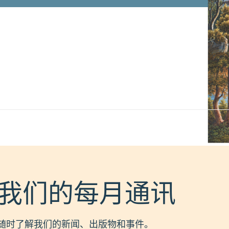
并
由
布
尔
日
的
乔
夫
罗
伊
·
托
里
大
师
将
该
拉
我们的每月通讯
丁
文
翻
译
随时了解我们的新闻、出版物和事件。
为