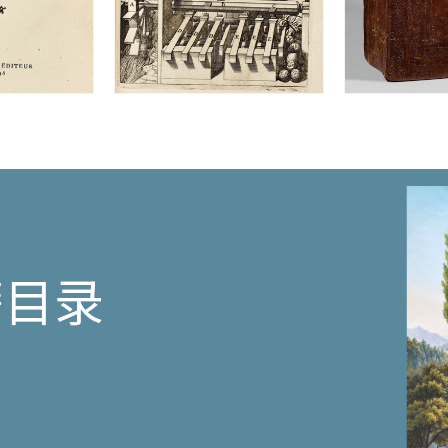
敬
且
明
智
的
伊
汗
·
巴
蒂
斯
特
·
埃
尼
籍目录
亚
斯
用
拉
丁
语
创
作。