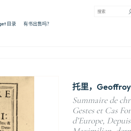
rget 目录
有书出售吗？
托里，Geoffroy
Summaire de chro
Gestes et Cas For
d’Europe, Depuis 
Maximilien, derni