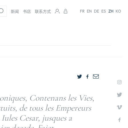
FR
EN
DE
ES
ZH
KO
新闻
书店
联系方式
niques, Contenans les Vies,
tuits, de tous les Empereurs
Iules Cesar, jusques a
er decede. Faict