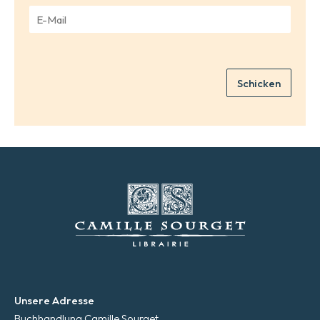
m
E
e
-
*
M
a
i
Schicken
l
*
Unsere Adresse
Buchhandlung Camille Sourget