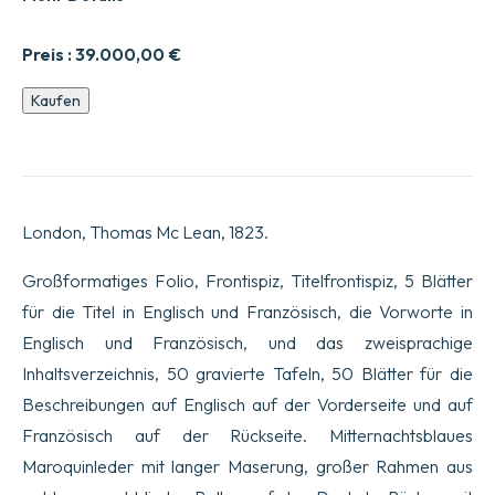
Preis :
39.000,00
€
Die
Kaufen
Nationalen
Sportarten
Großbritanniens.
Jagd
und
nationale
London, Thomas Mc Lean, 1823.
Vergnügungen
Großbritanniens.
Mit
Großformatiges Folio, Frontispiz, Titelfrontispiz, 5 Blätter
Beschreibungen
für die Titel in Englisch und Französisch, die Vorworte in
auf
Englisch
Englisch und Französisch, und das zweisprachige
und
Inhaltsverzeichnis, 50 gravierte Tafeln, 50 Blätter für die
Französisch.
Menge
Beschreibungen auf Englisch auf der Vorderseite und auf
Französisch auf der Rückseite. Mitternachtsblaues
Maroquinleder mit langer Maserung, großer Rahmen aus