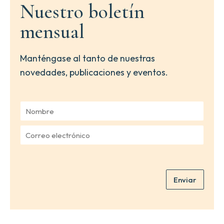
Nuestro boletín
mensual
Manténgase al tanto de nuestras
novedades, publicaciones y eventos.
N
o
m
C
b
o
r
r
e
r
*
e
Enviar
o
e
l
e
c