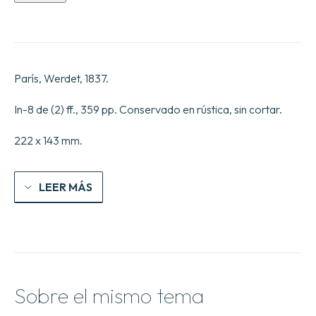
grande
Breteche
ou
les
trois
vengeances.
París, Werdet, 1837.
La
Vieille
fille.
In-8 de (2) ff., 359 pp. Conservado en rústica, sin cortar.
[Études
de
222 x 143 mm.
mœurs
au
XIXe
siècle.
LEER MÁS
Tome
vii.
Seconde
série.
Scènes
de
la
vie
Sobre el mismo tema
de
province.