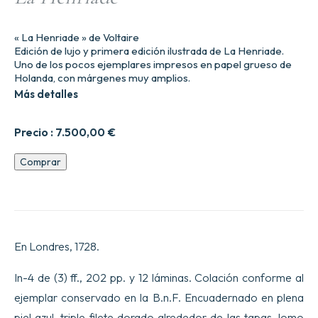
« La Henriade » de Voltaire
Edición de lujo y primera edición ilustrada de La Henriade.
Uno de los pocos ejemplares impresos en papel grueso de
Holanda, con márgenes muy amplios.
Más detalles
Precio :
7.500,00
€
La
Comprar
Henriade
cantidad
En Londres, 1728.
In-4 de (3) ff., 202 pp. y 12 láminas. Colación conforme al
ejemplar conservado en la B.n.F. Encuadernado en plena
piel azul, triple filete dorado alrededor de las tapas, lomo