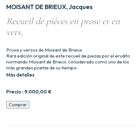
MOISANT DE BRIEUX, Jacques
Recueil de pièces en prose et en
vers.
Prosa y versos de Moisant de Brieux
Rara edición original de este recueil de piezas por el erudito
normando Moisant de Brieux, considerado como uno de los
más grandes poetas de su tiempo.
Más detalles
Precio :
9.000,00
€
Recueil
Comprar
de
pie8ces
en
prose
et
en