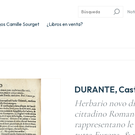
Not
os Camille Sourget
¿Libros en venta?
DURANTE, Cas
Herbario novo di
cittadino Romano
rappresentano le 
tutta Europa, & n