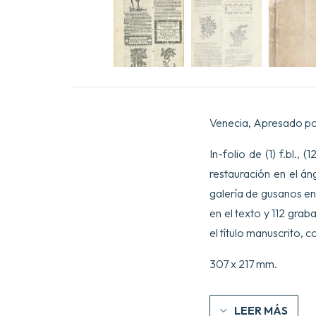
Venecia, Apresado po
In-folio de (1) f.bl.,
restauración en el án
galería de gusanos en 
en el texto y 112 grab
el título manuscrito, c
307 x 217 mm.
LEER MÁS