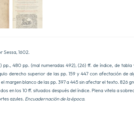
Figure,
che
rappresentano
le
vive
Piante,
che
nascono
in
tutta
r Sessa, 1602.
Europa,
&
 (12) pp., 480 pp. (mal numeradas 492), (26) ff. de índice, de tabl
nell
Indie
gulo derecho superior de las pp. 159 y 447 con afectación de a
Orientali,
el margen blanco de las pp. 397 a 445 sin afectar el texto. 826 g
&
Occidentali...
ados en los 10 ff. situados después del índice. Plena vitela a sobre
cantidad
ortes azules.
Encuadernación de la época
.