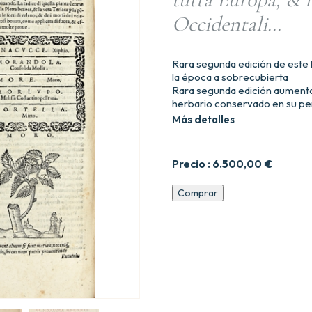
Occidentali…
Rara segunda edición de est
la época a sobrecubierta
Rara segunda edición aument
herbario conservado en su pe
Más detalles
Precio :
6.500,00
€
Herbario
Comprar
novo
di
Castore
Durante
medico,
et
cittadino
Romano.
Con