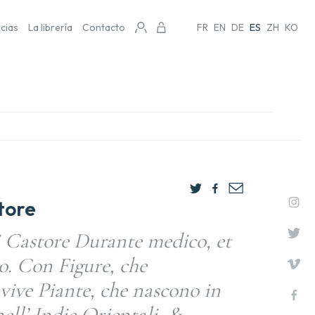
icias
La librería
Contacto
FR
EN
DE
ES
ZH
KO
tore
 Castore Durante medico, et
. Con Figure, che
vive Piante, che nascono in
ell’ Indie Orientali, &