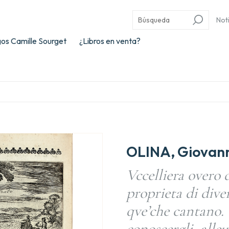
Not
os Camille Sourget
¿Libros en venta?
OLINA, Giovann
Vccelliera overo d
proprieta di diver
qve’che cantano.
conoscergli, alleu