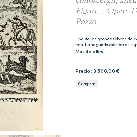
Figure… Opera De
Pozzo.
Uno de los grandes libros de ca
cda“La segunda edición es sup
Más detalles
Precio :
8.500,00
€
Vccelliera
Comprar
overo
discorso
della
natura,
e
proprieta
di
diversi
vccelli,