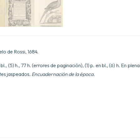
e
in
particolare
di
qve
che
cantano.
Con
il
modo
lo de Rossi, 1684.
di
prendergli,
bl., (5) h., 77 h. (errores de paginación), (1) p. en bl., (6) h. En plena
conoscergli,
alleuargli,
rtes jaspeados.
Encuadernación de la época.
e
mantenergli.
E
con
le
Figure...
Opera
Dedicata
al
Sig.
Cavalier