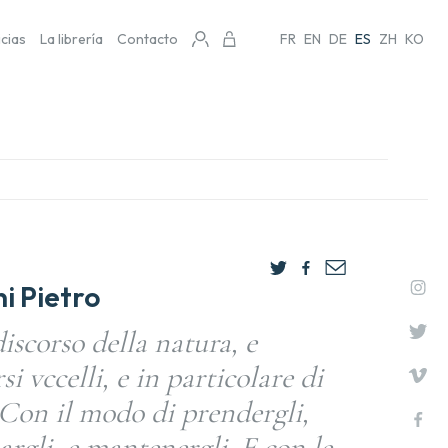
icias
La librería
Contacto
FR
EN
DE
ES
ZH
KO
i Pietro
iscorso della natura, e
si vccelli, e in particolare di
 Con il modo di prendergli,
argli, e mantenergli. E con le