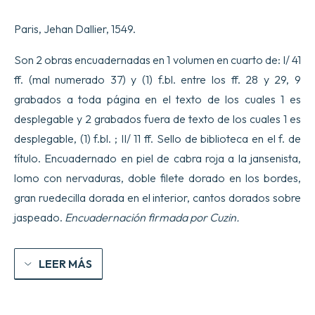
tenu
a
Paris, Jehan Dallier, 1549.
la
nouvelle
et
Son 2 obras encuadernadas en 1 volumen en cuarto de: I/ 41
ioyeuse
ff. (mal numerado 37) y (1) f.bl. entre los ff. 28 y 29, 9
entr0e,
que
grabados a toda página en el texto de los cuales 1 es
treshaut,
desplegable y 2 grabados fuera de texto de los cuales 1 es
tresexcellet,
&
desplegable, (1) f.bl. ; II/ 11 ff. Sello de biblioteca en el f. de
trespuissant
Prince,
título. Encuadernado en piel de cabra roja a la jansenista,
le
lomo con nervaduras, doble filete dorado en los bordes,
Roy
treschretien
gran ruedecilla dorada en el interior, cantos dorados sobre
Henry
jaspeado.
Encuadernación firmada por Cuzin.
deuzieme
de
ce
nom,
LEER MÁS

a
faicte
en