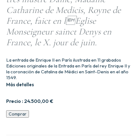
Catharine de Medicis, Royne de
France, faict en lEglise
Monseigneur sainct Denys en
France, le X. jour de juin.
La entrada de Enrique II en París ilustrada en 11 grabados
Ediciones originales de la Entrada en París del rey Enrique II y
la coronación de Catalina de Médici en Saint-Denis en el año
1549.
Más detalles
Precio :
24.500,00
€
Cest
Comprar
lordre
qui
a
este