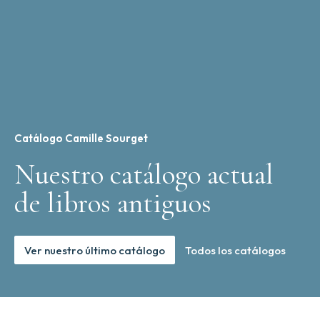
en
France,
le
X.
jour
de
juin.
cantidad
Catálogo Camille Sourget
Nuestro catálogo actual
de libros antiguos
Ver nuestro último catálogo
Todos los catálogos