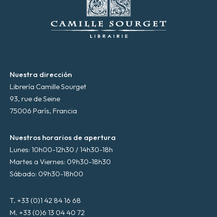
n
i
c
o
*
Nuestra dirección
Librería Camille Sourget
93, rue de Seine
75006 París, Francia
Nuestros horarios de apertura
Lunes: 10h00-12h30 / 14h30-18h
Martes a Viernes: 09h30-18h30
Sábado: 09h30-18h00
T. +33 (0)1 42 84 16 68
M. +33 (0)6 13 04 40 72