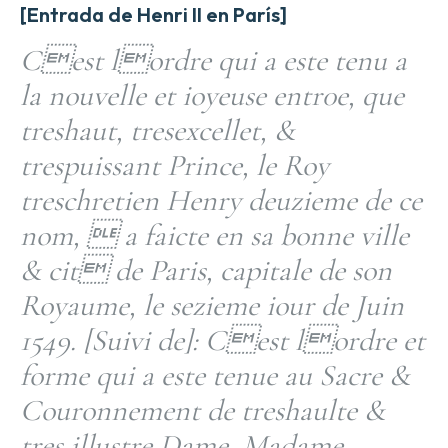
[Entrada de Henri II en París]
Cest lordre qui a este tenu a
la nouvelle et ioyeuse entr0e, que
treshaut, tresexcellet, &
trespuissant Prince, le Roy
treschretien Henry deuzieme de ce
nom,  a faicte en sa bonne ville
& cit de Paris, capitale de son
Royaume, le sezieme iour de Juin
1549. [Suivi de]: Cest lordre et
forme qui a este tenue au Sacre &
Couronnement de treshaulte &
tres illustre Dame, Madame