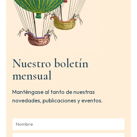
Nuestro boletín
mensual
Manténgase al tanto de nuestras
novedades, publicaciones y eventos.
N
o
m
C