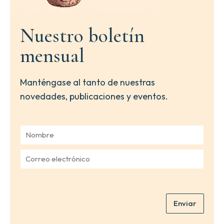
Nuestro boletín
mensual
Manténgase al tanto de nuestras
novedades, publicaciones y eventos.
N
o
m
C
b
o
r
r
e
r
*
e
Enviar
o
e
l