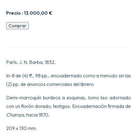
Precio :
13.000,00
€
La
Comprar
Tour
de
Nesle,
Drame
en
cinq
París, J. N. Barba, 1832.
actes
et
en
In-8 de (4) ff., 98 pp., encuadernado como a menudo sin las
neuf
(2) pp. de anuncios comerciales del librero
tableaux,
par
MM.
Demi-marroquín burdeos a esquinas, lomo liso adornado
Gaillardet
con un florón dorado, testigos. Encuadernación firmada de
et
***,
Champs
, hacia 1870.
représenté,
pour
209 x 130 mm.
la
première