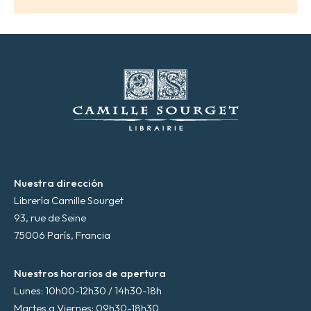
e
c
t
r
ó
n
i
c
o
*
Nuestra dirección
Librería Camille Sourget
93, rue de Seine
75006 París, Francia
Nuestros horarios de apertura
Lunes: 10h00-12h30 / 14h30-18h
Martes a Viernes: 09h30-18h30