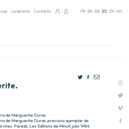
icias
La librería
Contacto
FR
EN
DE
ES
ZH
KO
rite.
stra de Marguerite Duras
stra de Marguerite Duras, precioso ejemplar de
ches. Pareds, Les Editions de Minuit, julio 1984.