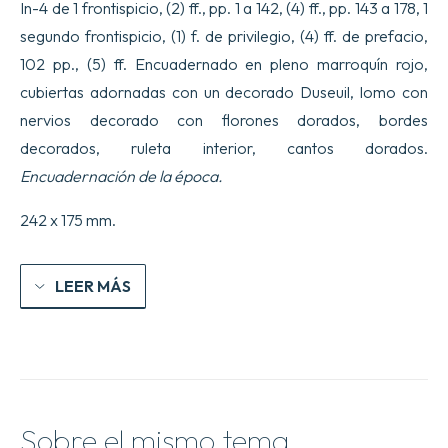
merveilleux
In-4 de 1 frontispicio, (2) ff., pp. 1 a 142, (4) ff., pp. 143 a 178, 1
dans
segundo frontispicio, (1) f. de privilegio, (4) ff. de prefacio,
le
discours.
102 pp., (5) ff. Encuadernado en pleno marroquín rojo,
cantidad
cubiertas adornadas con un decorado Duseuil, lomo con
nervios decorado con florones dorados, bordes
decorados, ruleta interior, cantos dorados.
Encuadernación de la época.
242 x 175 mm.
LEER MÁS
Sobre el mismo tema