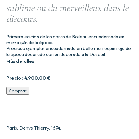
sublime ou du merveilleux dans le
discours.
Primera edición de las obras de Boileau encuadernada en
marroquín de la época.
Precioso ejemplar encuadernado en bello marroquín rojo de
la época decorado con un decorado a la Duseuil.
Más detalles
Precio :
4.900,00
€
2uvres
Comprar
diverses
avec
le
Traite9
du
sublime
París, Denys Thierry, 1674.
ou
du