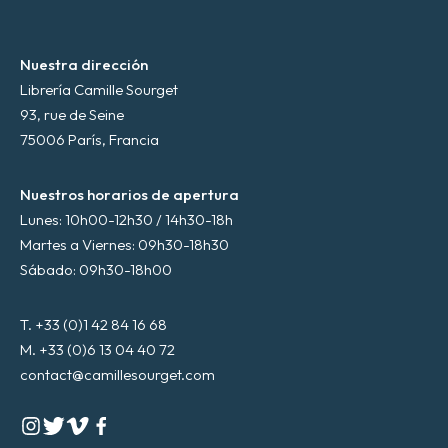
*
Nuestra dirección
Librería Camille Sourget
93, rue de Seine
75006 París, Francia
Nuestros horarios de apertura
Lunes: 10h00-12h30 / 14h30-18h
Martes a Viernes: 09h30-18h30
Sábado: 09h30-18h00
T. +33 (0)1 42 84 16 68
M. +33 (0)6 13 04 40 72
contact@camillesourget.com