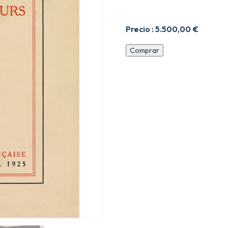
Precio :
5.500,00
€
Les
Comprar
Faux-
Monnayeurs.
Roman.
cantidad