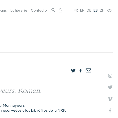
icias
La librería
Contacto
FR
EN
DE
ES
ZH
KO
eurs. Roman.
ux-Monnayeurs.
 reservados a los bibliófilos de la NRF.