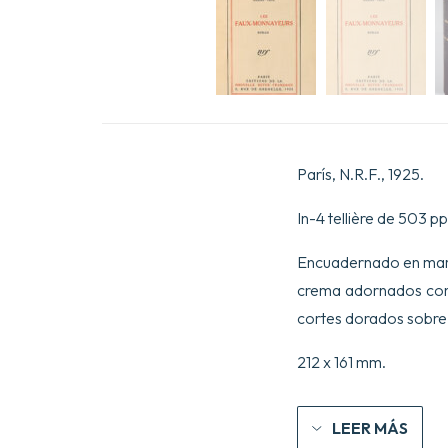
París, N.R.F., 1925.
In-4 tellière de 503 pp.
Encuadernado en marro
crema adornados con
cortes dorados sobre 
212 x 161 mm.
LEER MÁS