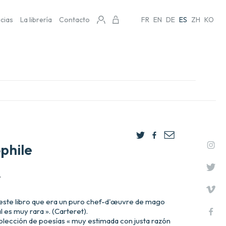
icias
La librería
Contacto
FR
EN
DE
ES
ZH
KO
phile
.
 este libro que era un puro chef-d'œuvre de mago
l es muy rara ». (Carteret).
colección de poesías « muy estimada con justa razón