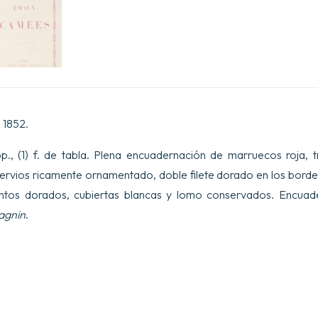
 1852.
 pp., (1) f. de tabla. Plena encuadernación de marruecos roja, t
rvios ricamente ornamentado, doble filete dorado en los bordes
ntos dorados, cubiertas blancas y lomo conservados. Encuade
agnin
.