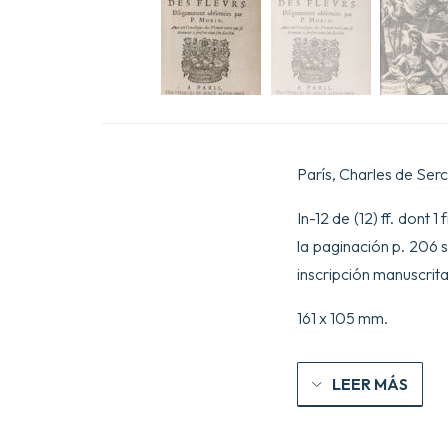
París, Charles de Serc
In-12 de (12) ff. dont 1 
la paginación p. 206 s
inscripción manuscrita 
161 x 105 mm.
LEER MÁS