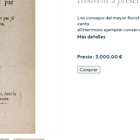
Los consejos del mayor floris
venta.
a0Hermoso ejemplar conservad
Más detalles
Precio :
3.000,00
€
Remarques
Comprar
nécessaires
pour
la
culture
des
fleurs.
Diligemment
observées
par
P.
Morin.
Avec