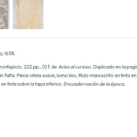
un
Catalogue
des
Plantes
rares
qui
se
trouvent
à
présent
y, 1658.
dans
son
frontispicio, 222 pp., (1) f. de
Aviso al curioso
. Duplicado en la pagi
Jardin.
cantidad
in falta. Plena vitela suave, lomo liso, título manuscrito en tinta e
en tinta sobre la tapa inferior.
Encuadernación de la época
.