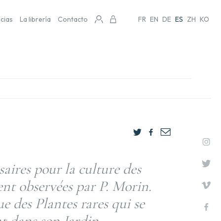
icias
La librería
Contacto
FR
EN
DE
ES
ZH
KO
aires pour la culture des
nt observées par P. Morin.
 des Plantes rares qui se
t dans son Jardin.