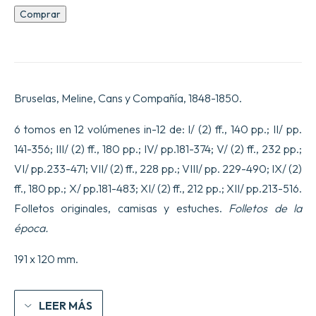
Me9moires
Comprar
d9Outre-
Tombe.
cantidad
Bruselas, Meline, Cans y Compañía, 1848-1850.
6 tomos en 12 volúmenes in-12 de: I/ (2) ff., 140 pp.; II/ pp.
141-356; III/ (2) ff., 180 pp.; IV/ pp.181-374; V/ (2) ff., 232 pp.;
VI/ pp.233-471; VII/ (2) ff., 228 pp.; VIII/ pp. 229-490; IX/ (2)
ff., 180 pp.; X/ pp.181-483; XI/ (2) ff., 212 pp.; XII/ pp.213-516.
Folletos originales, camisas y estuches.
Folletos de la
época.
191 x 120 mm.
LEER MÁS