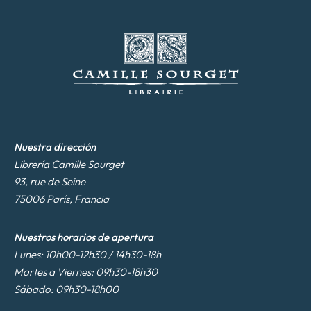
t
r
ó
n
i
c
o
*
Nuestra dirección
Librería Camille Sourget
93, rue de Seine
75006 París, Francia
Nuestros horarios de apertura
Lunes: 10h00-12h30 / 14h30-18h
Martes a Viernes: 09h30-18h30
Sábado: 09h30-18h00