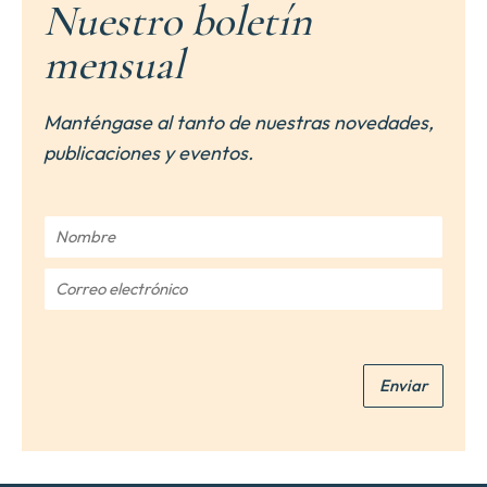
Nuestro boletín
mensual
Manténgase al tanto de nuestras novedades,
publicaciones y eventos.
N
o
m
C
b
o
r
r
e
r
*
e
Enviar
o
e
l
e
c