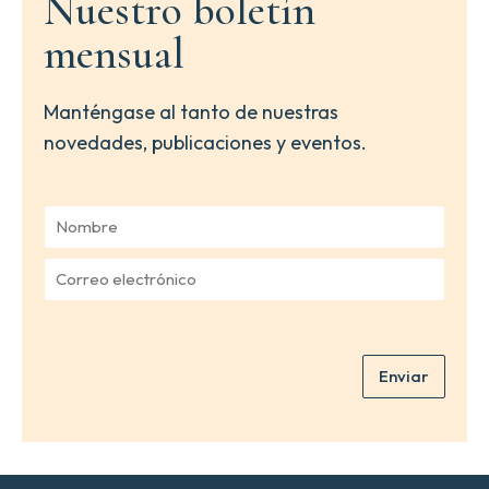
Nuestro boletín
mensual
Manténgase al tanto de nuestras
novedades, publicaciones y eventos.
N
o
m
C
b
o
r
r
e
r
*
e
Enviar
o
e
l
e
c
t