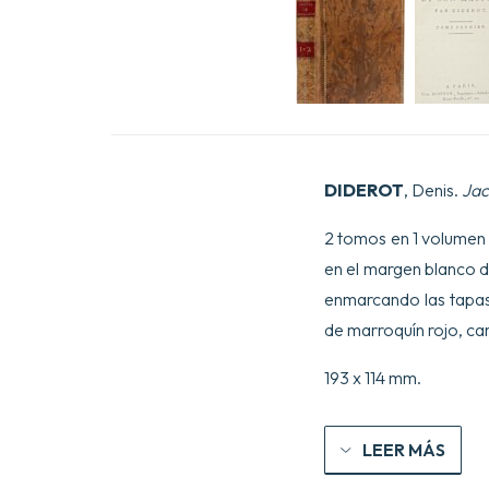
DIDEROT
, Denis.
Jac
2 tomos en 1 volumen e
en el margen blanco d
enmarcando las tapas
de marroquín rojo, c
193 x 114 mm.
LEER MÁS