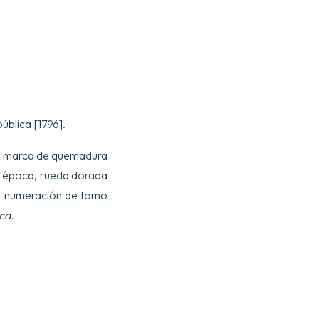
ública [1796].
ueña marca de quemadura
la época, rueda dorada
de numeración de tomo
ca.