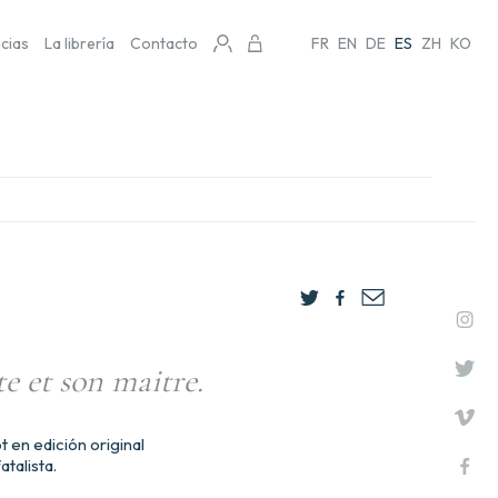
icias
La librería
Contacto
FR
EN
DE
ES
ZH
KO
te et son maitre.
t en edición original
atalista.