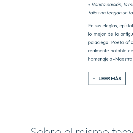
«
Bonita edición, la 
folios no tengan un to
En sus elegías, epíst
lo mejor de la antig
palaciega. Poeta ofi
realmente notable de
homenaje a «Maestro
LEER MÁS
Sobre el mismo tem