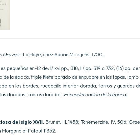
s Œuvres.
La Haye, chez Adrian Moetjens, 1700.
 pequeños en-12 de: I/ xvi pp., 318; II/ pp. 319 a 732, (16) pp. 
o de la época, triple filete dorado de encuadre en las tapas, lomo
ado en los bordes, ruedecilla interior dorada, forros y guardas
llas doradas, cantos dorados.
Encuadernación de la época.
osa del siglo XVII.
Brunet, III, 1458; Tchemerzine, IV, 506; Grae
in Morgand et Fatout 11362.