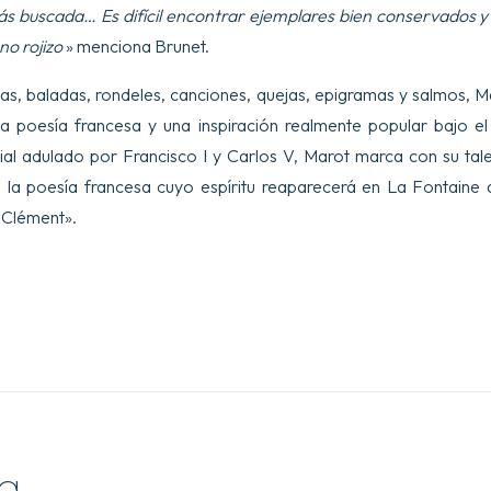
más buscada… Es difícil encontrar ejemplares bien conservados 
no rojizo
» menciona Brunet.
olas, baladas, rondeles, canciones, quejas, epigramas y salmos, 
ua poesía francesa y una inspiración realmente popular bajo el 
cial adulado por Francisco I y Carlos V, Marot marca con su tal
 la poesía francesa cuyo espíritu reaparecerá en La Fontaine 
 Clément».
a