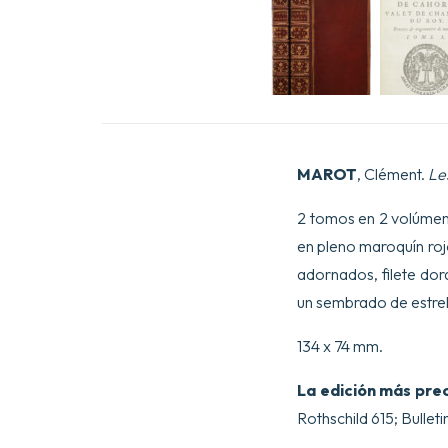
MAROT
, Clément.
Le
2 tomos en 2 volúmenes
en pleno maroquín roj
adornados, filete dor
un sembrado de estre
134 x 74 mm.
La edición más preci
Rothschild 615; Bullet