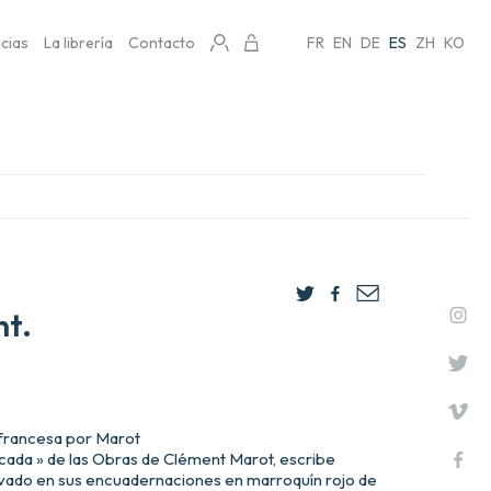
icias
La librería
Contacto
FR
EN
DE
ES
ZH
KO
t.
 francesa por Marot
cada » de las Obras de Clément Marot, escribe
rvado en sus encuadernaciones en marroquín rojo de