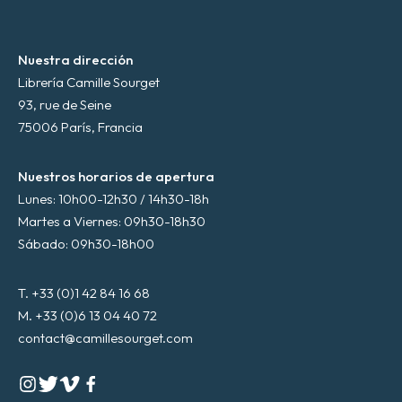
*
Nuestra dirección
Librería Camille Sourget
93, rue de Seine
75006 París, Francia
Nuestros horarios de apertura
Lunes: 10h00-12h30 / 14h30-18h
Martes a Viernes: 09h30-18h30
Sábado: 09h30-18h00
T. +33 (0)1 42 84 16 68
M. +33 (0)6 13 04 40 72
contact@camillesourget.com