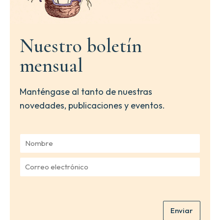
Nuestro boletín
mensual
Manténgase al tanto de nuestras
novedades, publicaciones y eventos.
N
o
m
C
b
o
r
r
e
r
*
e
Enviar
o