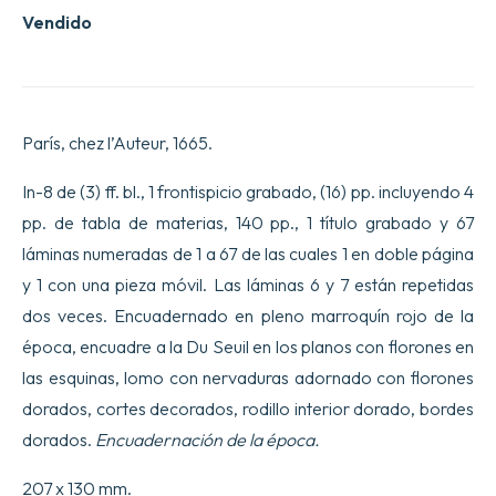
Vendido
París, chez l’Auteur, 1665.
In-8 de (3) ff. bl., 1 frontispicio grabado, (16) pp. incluyendo 4
pp. de tabla de materias, 140 pp., 1 título grabado y 67
láminas numeradas de 1 a 67 de las cuales 1 en doble página
y 1 con una pieza móvil. Las láminas 6 y 7 están repetidas
dos veces. Encuadernado en pleno marroquín rojo de la
época, encuadre a la Du Seuil en los planos con florones en
las esquinas, lomo con nervaduras adornado con florones
dorados, cortes decorados, rodillo interior dorado, bordes
dorados.
Encuadernación de la época.
207 x 130 mm.