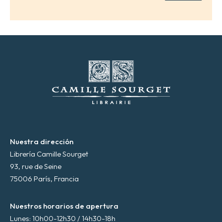
e
l
e
c
t
r
ó
n
i
c
o
*
Nuestra dirección
Librería Camille Sourget
93, rue de Seine
75006 París, Francia
Nuestros horarios de apertura
Lunes: 10h00-12h30 / 14h30-18h