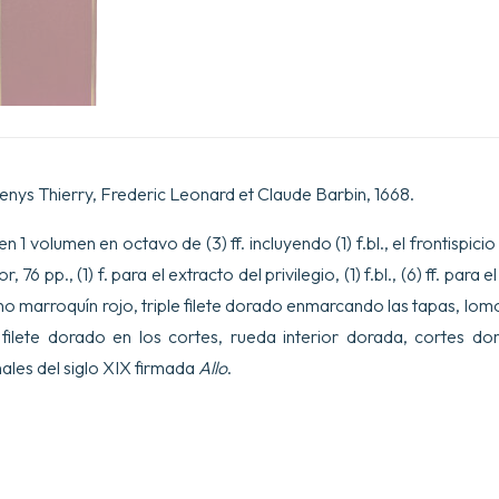
 Denys Thierry, Frederic Leonard et Claude Barbin, 1668.
 1 volumen en octavo de (3) ff. incluyendo (1) f.bl., el frontispicio 
or, 76 pp., (1) f. para el extracto del privilegio, (1) f.bl., (6) ff. para 
 marroquín rojo, triple filete dorado enmarcando las tapas, lom
ilete dorado en los cortes, rueda interior dorada, cortes d
ales del siglo XIX firmada
Allo
.