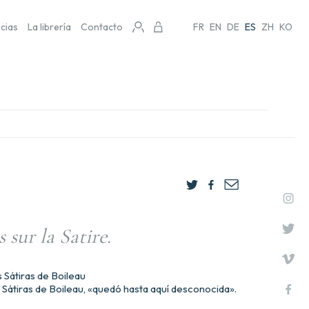
icias
La librería
Contacto
FR
EN
DE
ES
ZH
KO
 sur la Satire.
s Sátiras de Boileau
s Sátiras de Boileau, «quedó hasta aquí desconocida».