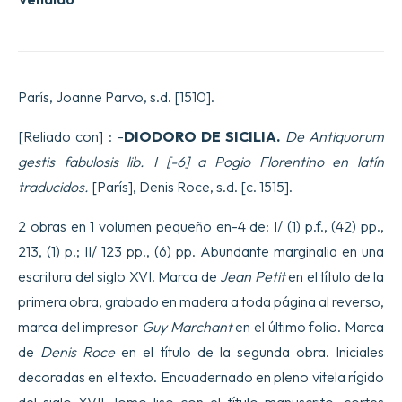
París, Joanne Parvo, s.d. [1510].
[Reliado con] : –
DIODORO DE SICILIA.
De Antiquorum
gestis fabulosis lib. I [-6] a Pogio Florentino en latín
traducidos.
[París], Denis Roce, s.d. [c. 1515].
2 obras en 1 volumen pequeño en-4 de: I/ (1) p.f., (42) pp.,
213, (1) p.; II/ 123 pp., (6) pp. Abundante marginalia en una
escritura del siglo XVI. Marca de
Jean Petit
en el título de la
primera obra, grabado en madera a toda página al reverso,
marca del impresor
Guy Marchant
en el último folio. Marca
de
Denis Roce
en el título de la segunda obra. Iniciales
decoradas en el texto. Encuadernado en pleno vitela rígido
del siglo XVII, lomo liso con el título manuscrito, cortes