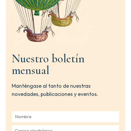
Nuestro boletín
mensual
Manténgase al tanto de nuestras
novedades, publicaciones y eventos.
N
o
m
C