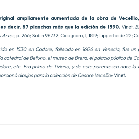
riginal ampliamente aumentada de la obra de Vecellio
es decir, 87 planchas más que la edición de 1590.
Vinet,
B
s Artes
, p. 266; Sabin 98732; Cicognara, I, 1819; Lipperheide 22; C
cido en 1530 en Cadore, fallecido en 1606 en Venecia, fue un p
 catedral de Belluno, el museo de Brera, el palacio público de Cad
dore, etc. Era primo de Tiziano, y de este parentesco nace la t
porcionó dibujos para la colección de Cesare Vecellio
» Vinet.