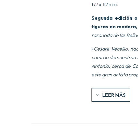
177 x 117 mm.
Segunda edición o
figuras en madera, 
razonada de las Bella
«
Cesare Vecellio, na
como lo demuestran la
Antonio, cerca de Ca
este gran artista pro
LEER MÁS