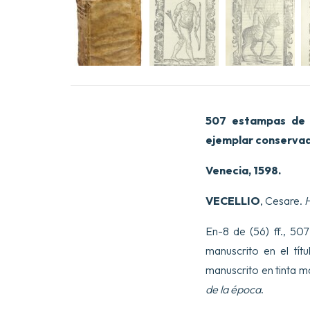
507 estampas d
ejemplar conservado
Venecia, 1598.
VECELLIO
, Cesare.
H
En-8 de (56) ff., 507
manuscrito en el tít
manuscrito en tinta ma
de la época
.