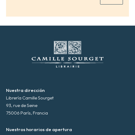
e
l
e
c
t
r
ó
n
i
c
o
*
Nuestra dirección
Librería Camille Sourget
93, rue de Seine
75006 París, Francia
Nuestros horarios de apertura