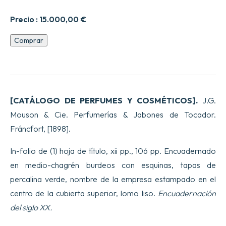
Precio :
15.000,00
€
CATALOGUE
Comprar
DE
PARFUMS
ET
COSMETIQUES
cantidad
[CATÁLOGO DE PERFUMES Y COSMÉTICOS].
J.G.
Mouson & Cie. Perfumerías & Jabones de Tocador.
Fráncfort, [1898].
In-folio de (1) hoja de título, xii pp., 106 pp. Encuadernado
en medio-chagrén burdeos con esquinas, tapas de
percalina verde, nombre de la empresa estampado en el
centro de la cubierta superior, lomo liso.
Encuadernación
del siglo XX.