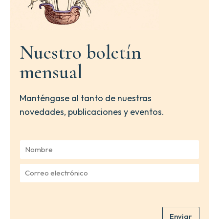
Nuestro boletín
mensual
Manténgase al tanto de nuestras
novedades, publicaciones y eventos.
N
o
m
C
b
o
r
r
e
r
*
e
Enviar
o