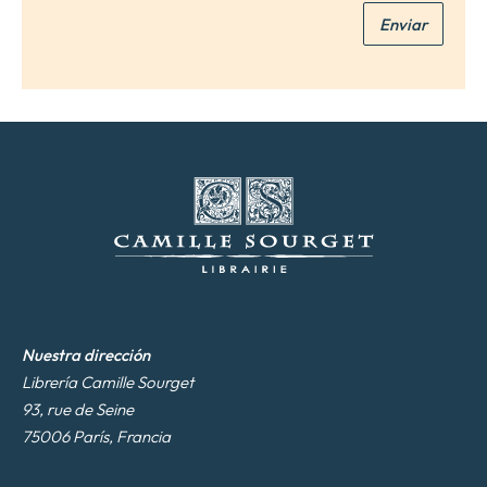
e
Enviar
o
e
l
e
c
t
r
ó
n
i
c
o
*
Nuestra dirección
Librería Camille Sourget
93, rue de Seine
75006 París, Francia