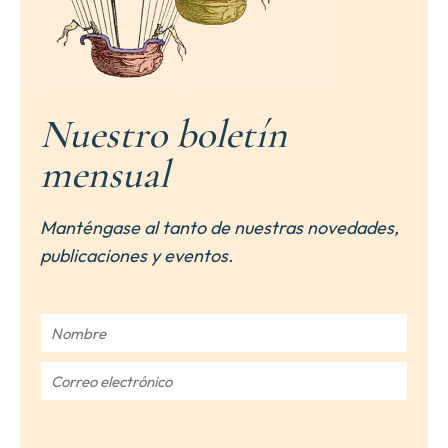
Nuestro boletín
mensual
Manténgase al tanto de nuestras novedades,
publicaciones y eventos.
N
o
m
C
b
o
r
r
e
r
*